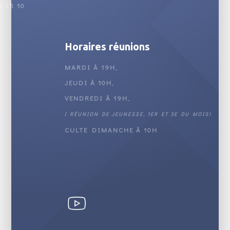
3 25 10
Horaires réunions
MARDI À 19H,
JEUDI À 10H,
VENDREDI À 19H,
( RÉUNION DE JEUNESSE, 1ER ET 3E DU MOIS)
CULTE DIMANCHE À 10H