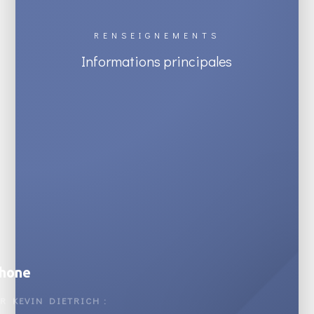
RENSEIGNEMENTS
Informations principales
hone
R KEVIN DIETRICH :