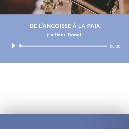
DE L'ANGOISSE À LA PAIX
par
Henri Donati
Lecteur
00:00
audio