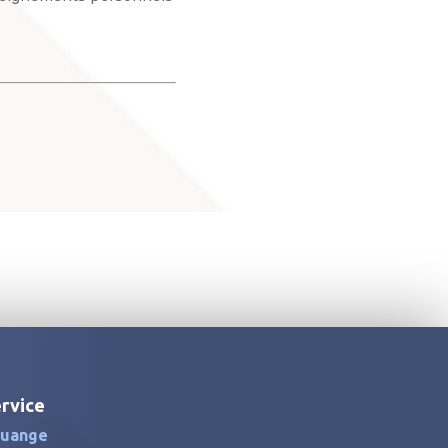
rvice
uange