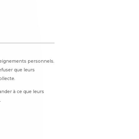
nseignements personnels.
efuser que leurs
llecte.
ander à ce que leurs
.