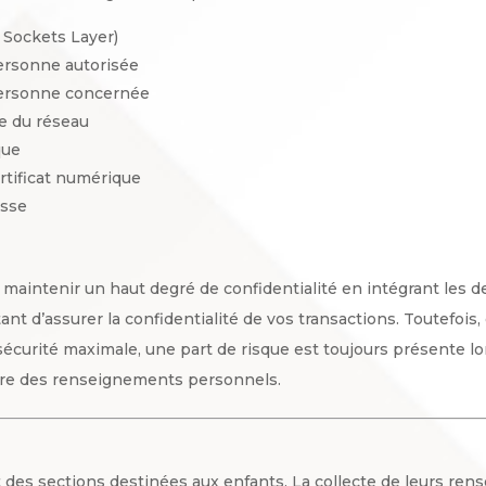
 Sockets Layer)
ersonne autorisée
personne concernée
ce du réseau
que
tificat numérique
asse
aintenir un haut degré de confidentialité en intégrant les d
nt d’assurer la confidentialité de vos transactions. Toutefoi
curité maximale, une part de risque est toujours présente lor
tre des renseignements personnels.
 des sections destinées aux enfants. La collecte de leurs r