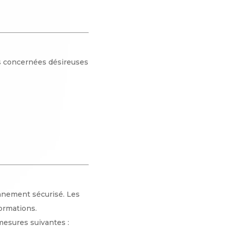
es concernées désireuses
nnement sécurisé. Les
formations.
mesures suivantes :